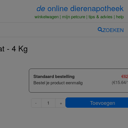
online dierenapotheek
de
winkelwagen
mijn petcure
tips & advies
help
ZOEKEN
t - 4 Kg
Standaard bestelling
€
62
(€15.64/
Bestel je product eenmalig
Toevoegen
-
+