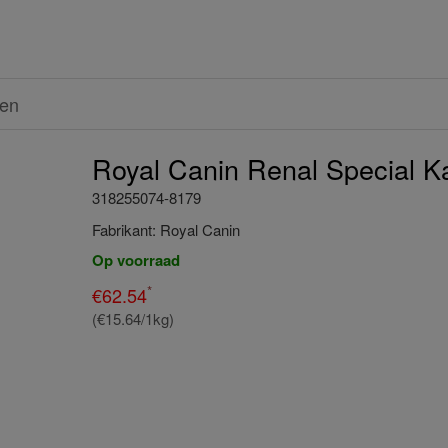
ren
Royal Canin Renal Special Ka
318255074-8179
Fabrikant:
Royal Canin
Op voorraad
*
€
62.54
(€15.64/1kg)