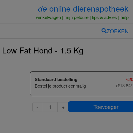
online dierenapotheek
de
winkelwagen
mijn petcure
tips & advies
help
ZOEKEN
l Low Fat Hond - 1.5 Kg
Standaard bestelling
€
20
(€13.84/
Bestel je product eenmalig
Toevoegen
-
+