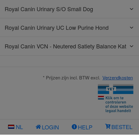
Royal Canin Urinary S/O Small Dog
Royal Canin Urinary UC Low Purine Hond
Royal Canin VCN - Neutered Satiety Balance Kat
* Prijzen zijn incl. BTW excl.
Verzendkosten
NL
BESTEL
LOGIN
HELP