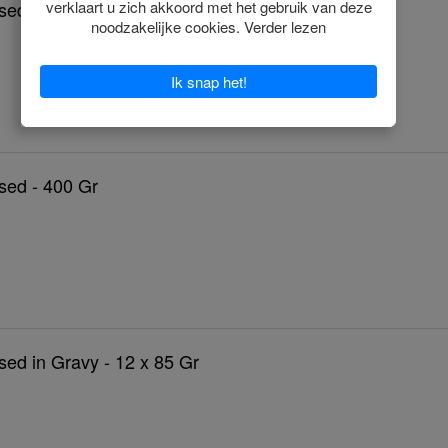
ised - 3.5 Kg
ised - 400 Gr
ised in Gravy - 12 x 85 Gr