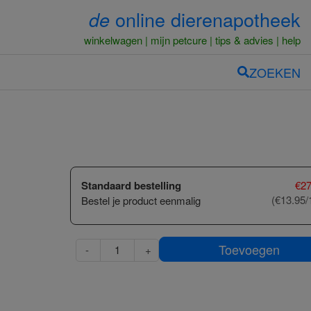
online dierenapotheek
de
winkelwagen
mijn petcure
tips & advies
help
ZOEKEN
Standaard bestelling
€
27
(€13.95/
Bestel je product eenmalig
Toevoegen
-
+