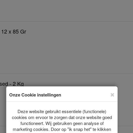
 12 x 85 Gr
ised - 2 Kg