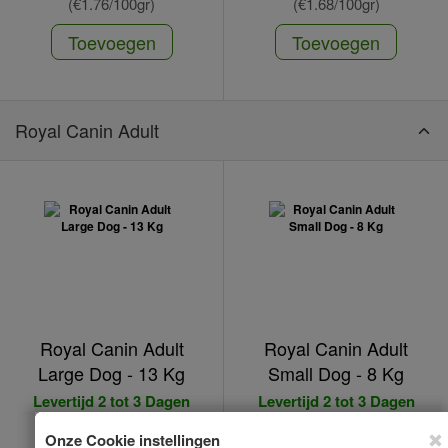
(€1.76/100gr)
(€1.68/100gr)
Toevoegen
Toevoegen
Royal Canin Adult
Royal Canin Adult
Royal Canin Adult
Large Dog - 13 Kg
Small Dog - 8 Kg
Levertijd 2 tot 3 Dagen
Levertijd 2 tot 3 Dagen
*
*
€68.00
€55.50