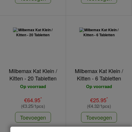
Milbemax Kat Klein /
Milbemax Kat Klein /
Kitten - 20 Tabletten
Kitten - 6 Tabletten
Op voorraad
Op voorraad
*
*
€64.95
€25.95
(€3.25/1pcs)
(€4.32/1pcs)
Toevoegen
Toevoegen