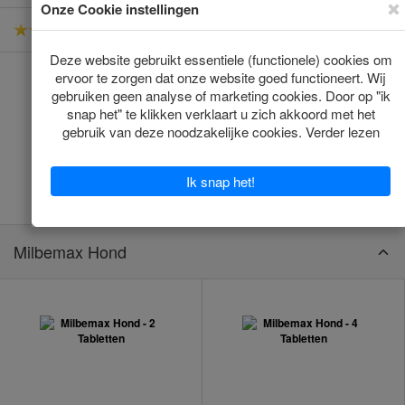
-
37 Beoordelingen
Milbemax Hond