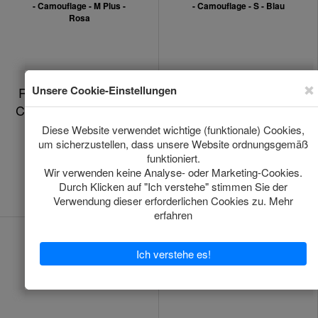
Recovery Suit Hund -
Recovery Suit Hund -
Camouflage - M Plus -
Camouflage - S - Blau
Rosa
Nicht auf Lager
Nicht auf Lager
*
€20.92
*
€23.88