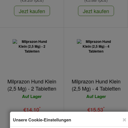
Jezt kaufen
Jezt kaufen
Milprazon Hund Klein
Milprazon Hund Klein
(2,5 Mg) - 2 Tabletten
(2,5 Mg) - 4 Tabletten
Auf Lager
Auf Lager
*
*
€14.10
€15.53
(€7.05/1pcs)
(€3.88/1pcs)
Jezt kaufen
Jezt kaufen