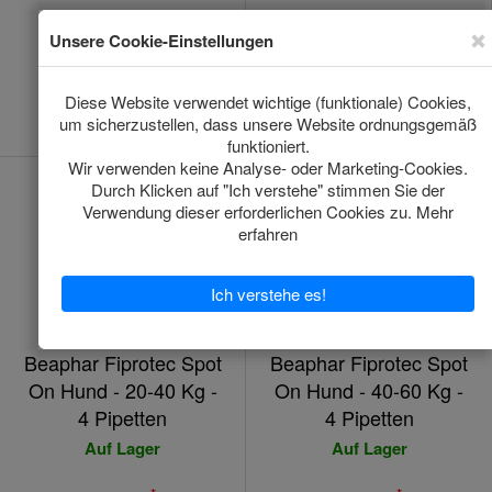
*
*
€21.05
€19.70
(€5.26/1pcs)
(€4.93/1pcs)
Jezt kaufen
Jezt kaufen
Beaphar Fiprotec Spot
Beaphar Fiprotec Spot
On Hund - 20-40 Kg -
On Hund - 40-60 Kg -
4 Pipetten
4 Pipetten
Auf Lager
Auf Lager