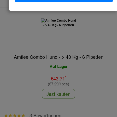
Amflee Combo Hund - > 40 Kg - 6 Pipetten
Auf Lager
*
€43.71
(€7.29/1pcs)
Jezt kaufen
-
3 Bewertungen