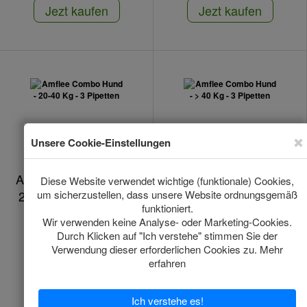
Jezt kaufen
Jezt kaufen
Amflee Combo Hund -
Amflee Combo Hund -
20-40 Kg - 3 Pipetten
> 40 Kg - 3 Pipetten
Auf Lager
Auf Lager
*
*
€23.32
€25.23
(€7.77/1pcs)
(€8.41/1pcs)
Jezt kaufen
Jezt kaufen