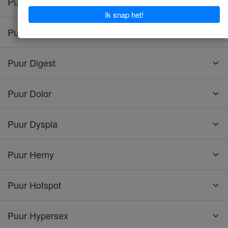
Puur Derma
Puur Detoxi
Puur Digest
Puur Dolor
Puur Dyspla
Puur Herny
Puur Hotspot
Puur Hypersex