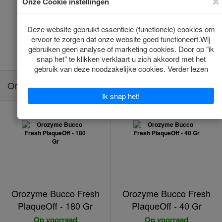
*
*
€17.53
€19.82
(€29.22/100gr)
(€13.21/100gr)
Toevoegen
Toevoegen
Orozyme Bucco Fresh PlaqueOff
Orozyme Bucco Fresh
Orozyme Bucco Fresh
PlaqueOff - 180 Gr
PlaqueOff - 40 Gr
Op voorraad
Op voorraad