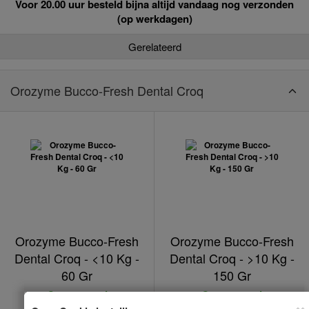
Voor 20.00 uur besteld bijna altijd vandaag nog verzonden
(op werkdagen)
Gerelateerd
Orozyme Bucco-Fresh Dental Croq
Orozyme Bucco-Fresh
Orozyme Bucco-Fresh
Dental Croq - <10 Kg -
Dental Croq - >10 Kg -
60 Gr
150 Gr
Op voorraad
Op voorraad