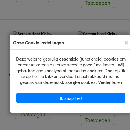
Toevoegen
Seresto Hond Klein -
Seresto Hond Klein -
38 Cm
38 Cm 2 Stuks
Op voorraad
Op voorraad
*
*
€33.50
€58.00
(€29.00/1pcs)
Toevoegen
Toevoegen