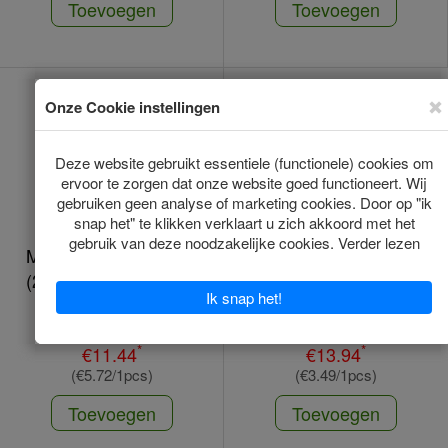
Toevoegen
Toevoegen
Milprazon Hond Klein
Milprazon Hond Klein
(2,5 Mg) - 2 Tabletten
(2,5 Mg) - 4 Tabletten
Op voorraad
Op voorraad
*
*
€11.44
€13.94
(€5.72/1pcs)
(€3.49/1pcs)
Toevoegen
Toevoegen