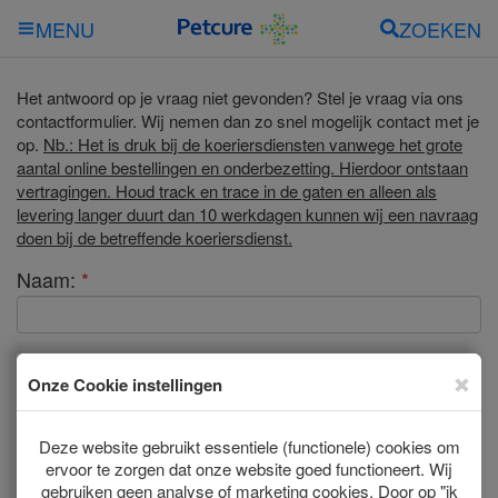
ZOEKEN
MENU
Het antwoord op je vraag niet gevonden? Stel je vraag via ons
contactformulier. Wij nemen dan zo snel mogelijk contact met je
op.
Nb.: Het is druk bij de koeriersdiensten vanwege het grote
aantal online bestellingen en onderbezetting. Hierdoor ontstaan
vertragingen. Houd track en trace in de gaten en alleen als
levering langer duurt dan 10 werkdagen kunnen wij een navraag
doen bij de betreffende koeriersdienst.
Naam:
*
E-mailadres:
*
Vraag/opmerking:
*