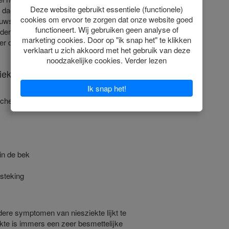
e dagen wat verkouden of minder fit.
nuwstelsel aanwezig blijft, maar zich
ender want een deel van deze katten kan
 dat je het door hebt. Katten met een
iekte
sche niesziekte
in de bek
steking
ndere symptomen van niesziekte lijkt te
iekte is immers een zeer besmettelijke