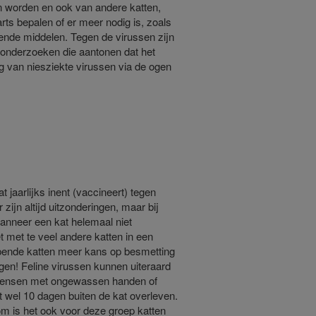
en worden en ook van andere katten,
arts bepalen of er meer nodig is, zoals
agende middelen. Tegen de virussen zijn
 onderzoeken die aantonen dat het
ng van niesziekte virussen via de ogen
 jaarlijks inent (vaccineert) tegen
zijn altijd uitzonderingen, maar bij
wanneer een kat helemaal niet
t met te veel andere katten in een
lopende katten meer kans op besmetting
ijgen! Feline virussen kunnen uiteraard
 mensen met ongewassen handen of
t wel 10 dagen buiten de kat overleven.
 is het ook voor deze groep katten