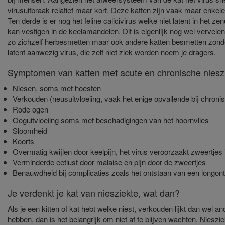
virusuitbraak relatief maar kort. Deze katten zijn vaak maar enkel
Ten derde is er nog het feline calicivirus welke niet latent in het ze
kan vestigen in de keelamandelen. Dit is eigenlijk nog wel vervel
zo zichzelf herbesmetten maar ook andere katten besmetten zonder
latent aanwezig virus, die zelf niet ziek worden noem je dragers.
Symptomen van katten met acute en chronische niesz
Niesen, soms met hoesten
Verkouden (neusuitvloeiing, vaak het enige opvallende bij chroni
Rode ogen
Ooguitvloeiing soms met beschadigingen van het hoornvlies
Sloomheid
Koorts
Overmatig kwijlen door keelpijn, het virus veroorzaakt zweertjes 
Verminderde eetlust door malaise en pijn door de zweertjes
Benauwdheid bij complicaties zoals het ontstaan van een longont
Je verdenkt je kat van niesziekte, wat dan?
Als je een kitten of kat hebt welke niest, verkouden lijkt dan wel a
hebben, dan is het belangrijk om niet af te blijven wachten. Niesz