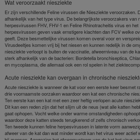
Wat veroorzaakt niesziekte
Er zijn verschillende Feline virussen die Niesziekte veroorzaken. 
afhankelijk van het type virus. De belangrijkste veroorzakers van n
herpesvirussen FHV, FHV-1 en Feline Rhinotracheitis virus en het 
herpesvirussen geven vaak ernstigere klachten dan FCV welke ov
geeft. Deze besmettelijke virussen komen overal voor en versprei
Virusdeeltjes komen vrij bij het niesen en kunnen redelijk in de o
niesziekte verloopt is buiten de vaccinatie, afweerniveau van de ka
sterk afhankelijk van de bacterien: Bordetella bronchiseptica, Chla
en mycoplasma, die allemaal ook een rol spelen in het ziektecomp
Acute niesziekte kan overgaan in chronische niesziekt
Acute niesziekte is wanneer de kat voor een eerste keer besmet raa
drie voornaamste oorzaken waardoor een kat een chronische niesz
Ten eerste kan een kat met een zeer heftig verlopen acute nieszi
Dit kan een reden zijn dat het slijm uit de neus (wat alle katten 
gaat ophopen. Vocht welke onder warme omstandigheden ophoopt 
waardoor deze katten steeds terugkerend of zelfs chronisch verko
Ten tweede kunnen feline herpesvirussen in latente vorm aanwezi
afweer van de kat dan wat minder wordt kan het virus weer actief 
bij mensen. Aangezien het afweersysteem van de kat het virus s