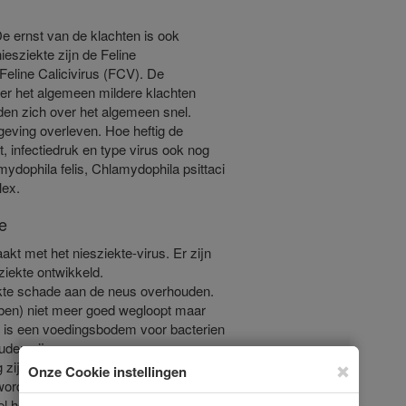
De ernst van de klachten is ook
iesziekte zijn de Feline
Feline Calicivirus (FCV). De
er het algemeen mildere klachten
den zich over het algemeen snel.
mgeving overleven. Hoe heftig de
t, infectiedruk en type virus ook nog
mydophila felis, Chlamydophila psittaci
lex.
e
kt met het niesziekte-virus. Er zijn
iekte ontwikkeld.
ekte schade aan de neus overhouden.
hebben) niet meer goed wegloopt maar
is een voedingsbodem voor bacterien
uden zijn.
g zijn in het zenuwweefsel. Wanneer de
worden, vergelijkbaar met een koortslip
nel herkent duurt zo n opvlammende