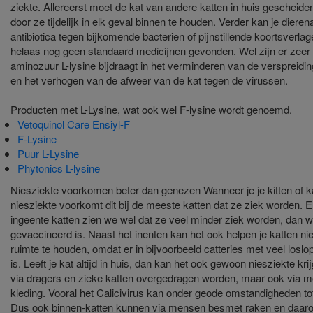
ziekte. Allereerst moet de kat van andere katten in huis gescheid
door ze tijdelijk in elk geval binnen te houden. Verder kan je dieren
antibiotica tegen bijkomende bacterien of pijnstillende koortsverl
helaas nog geen standaard medicijnen gevonden. Wel zijn er zeer
aminozuur L-lysine bijdraagt in het verminderen van de verspreidi
en het verhogen van de afweer van de kat tegen de virussen.
Producten met L-Lysine, wat ook wel F-lysine wordt genoemd.
Vetoquinol Care Ensiyl-F
F-Lysine
Puur L-Lysine
Phytonics L-lysine
Niesziekte voorkomen beter dan genezen Wanneer je je kitten of kat
niesziekte voorkomt dit bij de meeste katten dat ze ziek worden. Er 
ingeente katten zien we wel dat ze veel minder ziek worden, dan 
gevaccineerd is. Naast het inenten kan het ook helpen je katten nie
ruimte te houden, omdat er in bijvoorbeeld catteries met veel los
is. Leeft je kat altijd in huis, dan kan het ook gewoon niesziekte kr
via dragers en zieke katten overgedragen worden, maar ook via
kleding. Vooral het Calicivirus kan onder geode omstandigheden to
Dus ook binnen-katten kunnen via mensen besmet raken en daarom