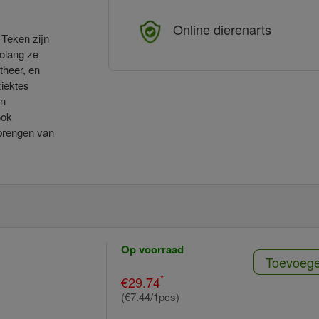
Online dierenarts
 Teken zijn
Zolang ze
theer, en
ziektes
en
ook
nbrengen van
Op voorraad
Toevoeg
*
€29.74
(€7.44/1pcs)