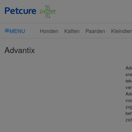
Honden
Katten
Paarden
Kleindie
MENU
Advantix
Adv
sne
tek
ver
Adv
voo
zog
beh
zic