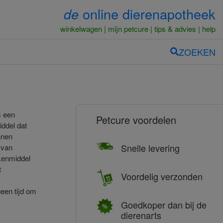
online dierenapotheek
de
winkelwagen
mijn petcure
tips & advies
help
ZOEKEN
s een
Petcure voordelen
iddel dat
nnen
Snelle levering
 van
ekenmiddel
t
Voordelig verzonden
een tijd om
Goedkoper dan bij de
dierenarts