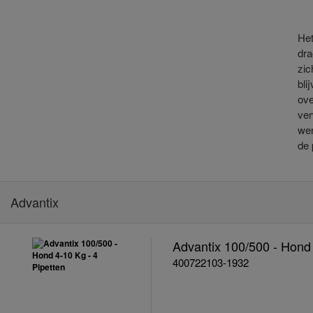
Het
dra
zic
bli
ove
ver
wer
de 
Advantix
Advantix 100/500 - Hond 
400722103-1932