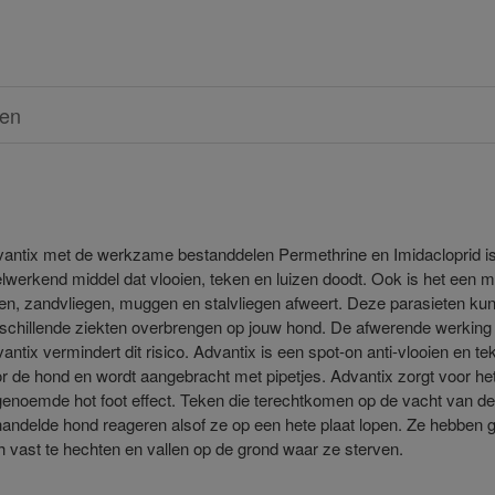
ren
antix met de werkzame bestanddelen Permethrine en Imidacloprid i
lwerkend middel dat vlooien, teken en luizen doodt. Ook is het een m
en, zandvliegen, muggen en stalvliegen afweert. Deze parasieten ku
schillende ziekten overbrengen op jouw hond. De afwerende werking
antix vermindert dit risico. Advantix is een spot-on anti-vlooien en t
r de hond en wordt aangebracht met pipetjes. Advantix zorgt voor he
enoemde hot foot effect. Teken die terechtkomen op de vacht van de
andelde hond reageren alsof ze op een hete plaat lopen. Ze hebben g
h vast te hechten en vallen op de grond waar ze sterven.