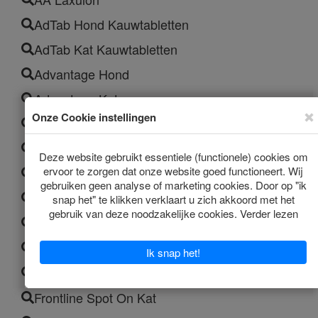
AdTab Hond Kauwtabletten
AdTab Kat Kauwtabletten
Advantage Hond
Advantage Kat
Advantix
Drontal Hond
Drontal Kat
Drontal Pup
Effipro Spot On Kat
Flexadin Advanced
Frontline Combo Spot On Kat
Frontline Spot On Kat