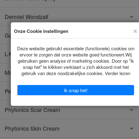
Dermiel Wondzalf
Gamgee Wondverband
L-Mesitran (Soft)
Manuka G Wondgel
Petflex AFD
Phytonics Scar Cream
Phytonics Skin Cream