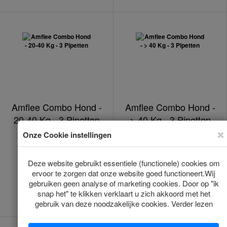
Amflee Combo Hond -
Amflee Combo Hond -
20-40 Kg - 3 Pipetten
> 40 Kg - 3 Pipetten
Op voorraad
Op voorraad
*
*
€20.00
€22.00
(€6.67/1pcs)
(€7.33/1pcs)
Toevoegen
Toevoegen