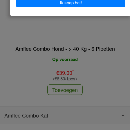
Amflee Combo Hond - > 40 Kg - 6 Pipetten
Op voorraad
*
€39.00
(€6.50/1pcs)
Toevoegen
Amflee Combo Kat